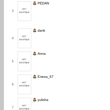
PEDAN
3
darik
4
Anna
5
Елена_67
6
yulisha
7