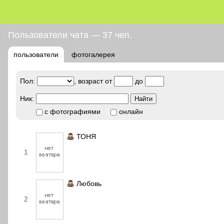
Пользователи чата — 37 чел.
пользователи
фотогалерея
Пол:
, возраст от
до
Ник:
с фотографиями
онлайн
ТОНЯ
1
Любовь
2