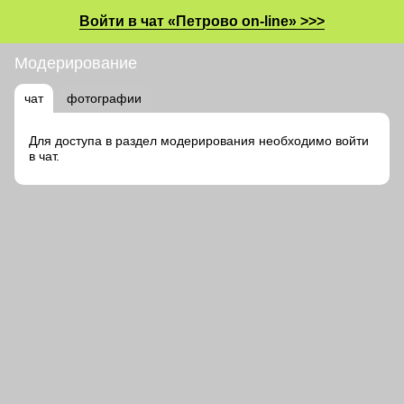
Войти в чат «Петрово on-line» >>>
Модерирование
чат
фотографии
Для доступа в раздел модерирования необходимо войти
в чат.